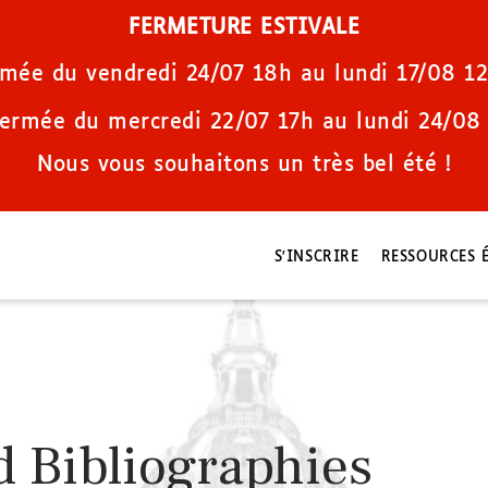
FERMETURE ESTIVALE
rmée du vendredi 24/07 18h au lundi 17/08 12
fermée du mercredi 22/07 17h au lundi 24/08 
Nous vous souhaitons un très bel été !
S'INSCRIRE
RESSOURCES 
d Bibliographies