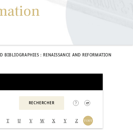
mation
D BIBLIOGRAPHIES : RENAISSANCE AND REFORMATION
T
U
V
W
X
Y
Z
TOUT