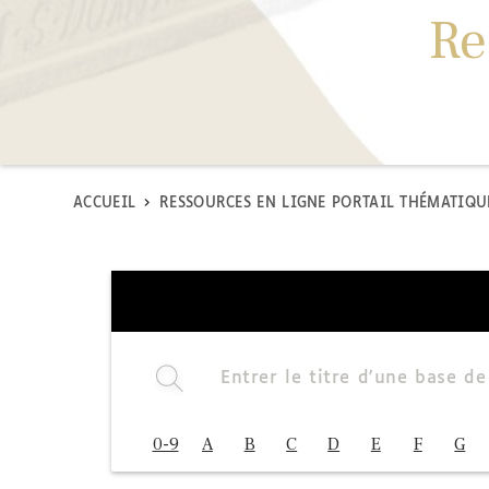
Re
FIL
ACCUEIL
RESSOURCES EN LIGNE PORTAIL THÉMATIQU
D'ARIANE
0-9
A
B
C
D
E
F
G