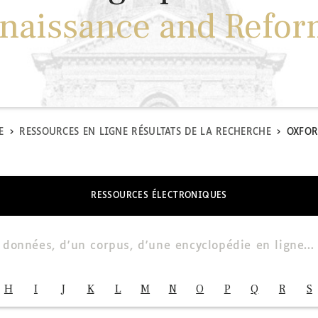
naissance and Refor
E
RESSOURCES EN LIGNE RÉSULTATS DE LA RECHERCHE
OXFOR
RESSOURCES ÉLECTRONIQUES
H
I
J
K
L
M
N
O
P
Q
R
S